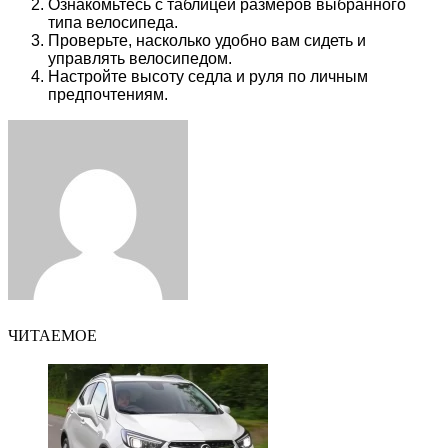
Ознакомьтесь с таблицей размеров выбранного
типа велосипеда.
Проверьте, насколько удобно вам сидеть и
управлять велосипедом.
Настройте высоту седла и руля по личным
предпочтениям.
Facebook
Twitter
LinkedIn
Tumblr
Pinterest
Reddit
VKontakte
Odnoklassniki
Skype
WhatsApp
Telegram
Viber
Share
Print
via
Email
ЧИТАЕМОЕ