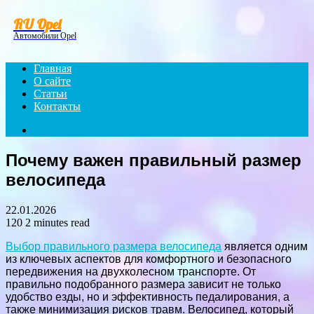
Menu
RU Opel
Автомобили Opel
Главная
О сайте
Статьи
Контакты
Search
for
Почему важен правильный размер
велосипеда
22.01.2026
120
2 minutes read
Выбор правильного размера велосипеда
является одним
из ключевых аспектов для комфортного и безопасного
передвижения на двухколесном транспорте. От
правильно подобранного размера зависит не только
удобство езды, но и эффективность педалирования, а
также минимизация рисков травм. Велосипед, который