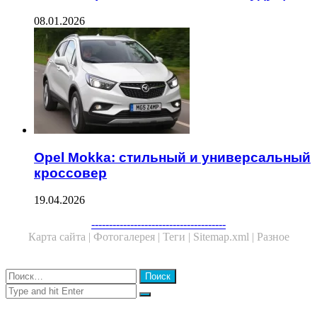
08.01.2026
Opel Mokka: стильный и универсальный
кроссовер
19.04.2026
Facebook
Twitter
WhatsApp
Telegram
--------------------------------------
Карта сайта |
Фотогалерея |
Теги |
Sitemap.xml |
Разное
Close
Найти:
Close
Search
for