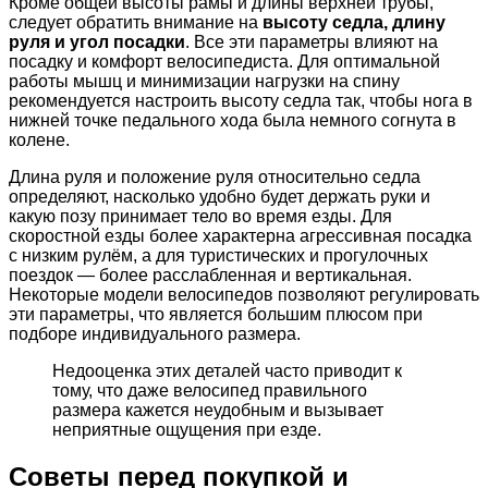
Кроме общей высоты рамы и длины верхней трубы,
следует обратить внимание на
высоту седла, длину
руля и угол посадки
. Все эти параметры влияют на
посадку и комфорт велосипедиста. Для оптимальной
работы мышц и минимизации нагрузки на спину
рекомендуется настроить высоту седла так, чтобы нога в
нижней точке педального хода была немного согнута в
колене.
Длина руля и положение руля относительно седла
определяют, насколько удобно будет держать руки и
какую позу принимает тело во время езды. Для
скоростной езды более характерна агрессивная посадка
с низким рулём, а для туристических и прогулочных
поездок — более расслабленная и вертикальная.
Некоторые модели велосипедов позволяют регулировать
эти параметры, что является большим плюсом при
подборе индивидуального размера.
Недооценка этих деталей часто приводит к
тому, что даже велосипед правильного
размера кажется неудобным и вызывает
неприятные ощущения при езде.
Советы перед покупкой и